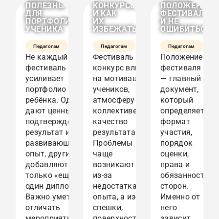
ПОЛЕЗНЫ
КОНКУРСОВ
ПОЛОЖЕНИЕ
ДЛЯ
И КАК
ФЕСТИВАЛЯ
ПОРТФОЛИО
ИХ
И НЕ
УЧЕНИКА
ИЗБЕЖАТЬ
ОШИБИТЬСЯ
Педагогам
Педагогам
Педагогам
Не каждый
Фестиваль или
Положение
фестиваль
конкурс влияет
фестиваля
усиливает
на мотивацию
— главный
портфолио
учеников,
документ,
ребёнка. Одни
атмосферу в
который
дают ценный
коллективе и
определяет
подтверждённый
качество
формат
результат и
результата.
участия,
развивающий
Проблемы
порядок
опыт, другие
чаще
оценки,
добавляют
возникают не
права и
только «ещё
из-за
обязанности
один диплом».
недостатка
сторон.
Важно уметь
опыта, а из-за
Именно от
отличать
спешки,
него
мероприятия,
поверхностного
зависит,