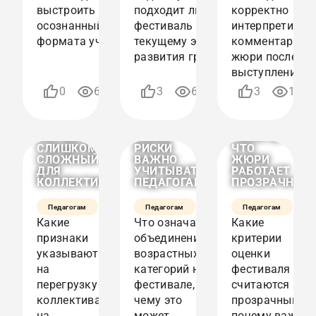
выстроить
подходит ли
корректно
осознанный выбор
фестиваль
интерпретиров
формата участия.
текущему этапу
комментарии
развития группы.
жюри после
ПЕРЕГРУЗКА
выступления.
НА
ОБЪЕДИНЁННЫЕ
КРИТЕРИИ
23.01.2026
21.01.2026
0
640
3
679
3
1311
ФЕСТИВАЛЕ:
ВОЗРАСТНЫЕ
ОЦЕНКИ
12:04
10:00
КАК
КАТЕГОРИИ
НА
ПОНЯТЬ,
НА
ФЕСТИВАЛЕ:
ЧТО
ФЕСТИВАЛЕ:
КАК
ФОРМАТ
КАКИЕ
ПОНЯТЬ,
СЛИШКОМ
РИСКИ
ЧТО
СЛОЖНЫЙ
ВАЖНО
ЖЮРИ
ДЛЯ
УЧИТЫВАТЬ
РАБОТАЕТ
КОЛЛЕКТИВА
ПЕДАГОГАМ
ПРОЗРАЧНО
Педагогам
Педагогам
Педагогам
Какие
Что означает
Какие
признаки
объединение
критерии
указывают
возрастных
оценки
на
категорий на
фестиваля
перегрузку
фестивале, к
считаются
коллектива
чему это
прозрачными,
на
может
почему важны