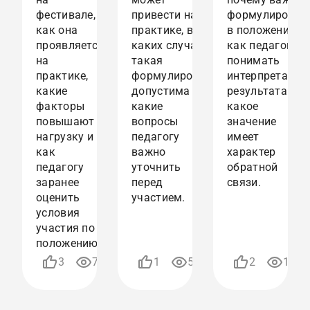
фестивале,
привести на
формулировки
как она
практике, в
в положении,
проявляется
каких случаях
как педагогу
на
такая
понимать
практике,
формулировка
интерпретацию
какие
допустима и
результата и
факторы
какие
какое
повышают
вопросы
значение
нагрузку и
педагогу
имеет
как
важно
характер
педагогу
уточнить
обратной
заранее
перед
связи.
оценить
участием.
условия
участия по
ТИПИЧНЫЕ
положению.
ОШИБКИ
17.01.2026
15.01.2026
3
730
1
527
2
1054
ПЕДАГОГОВ
09:10
08:06
ПРИ
ВЫБОРЕ
КАК
КАКИЕ
ФЕСТИВАЛЕЙ
ПЕДАГОГУ
ФЕСТИВАЛИ
И
ЧИТАТЬ