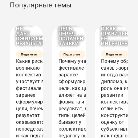
Популярные темы
БЕЗ
УЧАСТИЕ
ЖЮРИ:
ЗАРАНЕЕ
В
КОГДА
СФОРМУЛИРОВАННОЙ
ФЕСТИВАЛЕ:
ОНА
ЦЕЛИ
КАК
ВАЖНЕЕ
ЧАСТО
СФОРМУЛИРОВАТЬ
ДИПЛОМА
НЕ
ЦЕЛЬ
И КАК
ДАЁТ
ПЕРЕД
ПРАВИЛЬНО
ОЖИДАЕМОГО
ПОДАЧЕЙ
ЕЁ
РЕЗУЛЬТАТА
ЗАЯВКИ
ИНТЕРПРЕТИР
Педагогам
Педагогам
Педагогам
Какие риски
Почему участие в
Почему обратн
возникают, когда
фестивале требует
связь жюри
коллектив
заранее
иногда важнее
участвует в
сформулированной
диплома, каку
фестивале без
цели, как цель
роль она играе
заранее
влияет на выбор
развитии
сформулированной
формата и
коллектива, ка
цели, почему
результат, какие
отличить
результат
типы целей
конструктивну
оказывается
бывают у
оценку от
непредсказуемым
коллективов и как
субъективной 
и как педагогу
педагогу оценить,
как педагогу