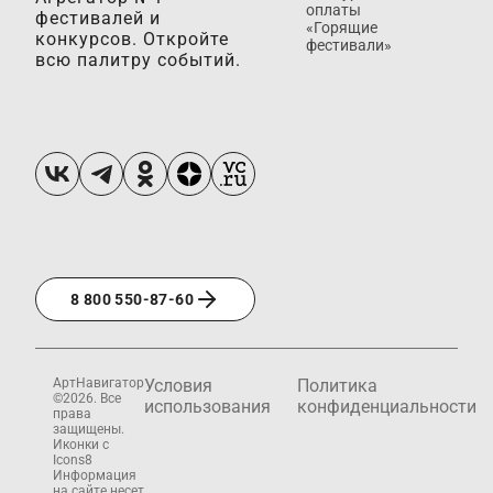
оплаты
фестивалей и
«Горящие
конкурсов. Откройте
фестивали»
всю палитру событий.
8 800 550-87-60
АртНавигатор
Условия
Политика
©2026. Все
использования
конфиденциальности
права
защищены.
Иконки с
Icons8
Информация
на сайте несет