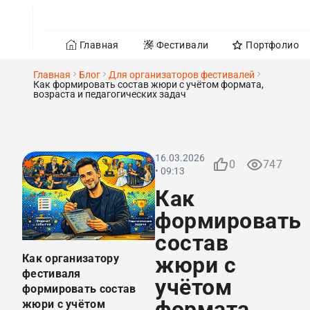
Главная
Фестивали
Портфолио
Главная
Блог
Для организаторов фестивалей
Как формировать состав жюри с учётом формата,
возраста и педагогических задач
16.03.2026
0
747
• 09:13
Как
формировать
состав
Как организатору
жюри с
фестиваля
учётом
формировать состав
формата,
жюри с учётом