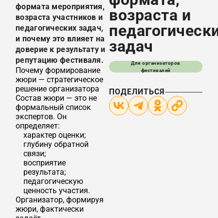
формата мероприятия,
возраста и
возраста участников и
педагогическ
педагогических задач,
и почему это влияет на
задач
доверие к результату и
репутацию фестиваля.
Для организаторов
Почему формирование
фестивалей
жюри — стратегическое
решение организатора
ПОДЕЛИТЬСЯ
Состав жюри — это не
формальный список
экспертов. Он
определяет:
характер оценки;
глубину обратной
связи;
восприятие
результата;
педагогическую
ценность участия.
Организатор, формируя
жюри, фактически