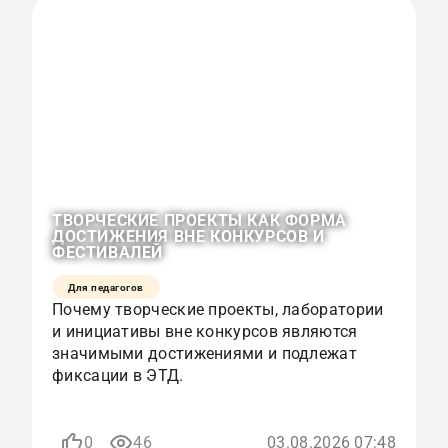
ТВОРЧЕСКИЕ ПРОЕКТЫ КАК ФОРМА
О
ДОСТИЖЕНИЯ ВНЕ КОНКУРСОВ И
К
ФЕСТИВАЛЕЙ
Р
Для педагогов
Почему творческие проекты, лаборатории
К
и инициативы вне конкурсов являются
с
значимыми достижениями и подлежат
и
фиксации в ЭТД.
р
п
0
46
03.08.2026 07:48